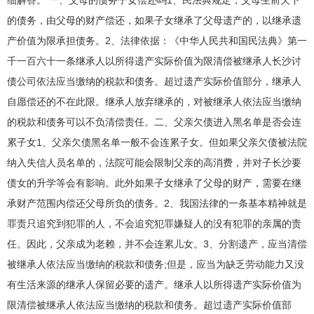
的债务，由父母的财产偿还，如果子女继承了父母遗产的，以继承遗
产价值为限承担债务。2、法律依据：《中华人民共和国民法典》第一
千一百六十一条继承人以所得遗产实际价值为限清偿被继承人长沙讨
债公司依法应当缴纳的税款和债务。超过遗产实际价值部分，继承人
自愿偿还的不在此限。继承人放弃继承的，对被继承人依法应当缴纳
的税款和债务可以不负清偿责任。二、父亲欠债进入黑名单是否会连
累子女1、父亲欠债黑名单一般不会连累子女。但如果父亲欠债被法院
纳入失信人员名单的，法院可能会限制父亲的高消费，并对子长沙要
债女的升学等会有影响。此外如果子女继承了父母的财产，需要在继
承财产范围内偿还父母所负的债务。2、我国法律的一条基本精神就是
罪责只追究到犯罪的人，不会追究犯罪嫌疑人的没有犯罪的亲属的责
任。因此，父亲成为老赖，并不会连累儿女。3、分割遗产，应当清偿
被继承人依法应当缴纳的税款和债务;但是，应当为缺乏劳动能力又没
有生活来源的继承人保留必要的遗产。继承人以所得遗产实际价值为
限清偿被继承人依法应当缴纳的税款和债务。超过遗产实际价值部