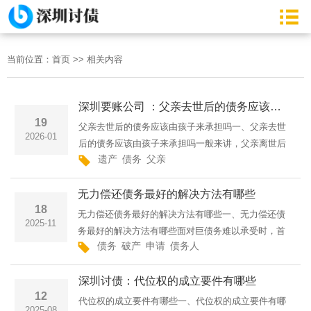
当前位置：
首页
>>
相关内容
深圳要账公司 ：父亲去世后的债务应该由孩子来承担吗
19
父亲去世后的债务应该由孩子来承担吗一、父亲去世
2026-01
后的债务应该由孩子来承担吗一般来讲，父亲离世后
遗产
债务
父亲
所欠的债务通常由他的遗产来进行清偿。倘若父亲留
有遗产，并且这些遗产足够偿还债务，那么作为继承
无力偿还债务最好的解决方法有哪些
人的孩子，只需在···
18
无力偿还债务最好的解决方法有哪些一、无力偿还债
2025-11
务最好的解决方法有哪些面对巨债务难以承受时，首
债务
破产
申请
债务人
要应主动与债权方沟通，诚实说明困境，力求达成双
方认可的还款计划，争取理解与支持。同时，细致整
深圳讨债：代位权的成立要件有哪些
理并可能变卖财产···
12
代位权的成立要件有哪些一、代位权的成立要件有哪
2025-08