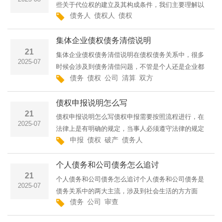
些关于代位权的建立及其构成条件，我们主要理解以
债务人
债权人
债权
下几个方面：首先，对于债权人而言，他们必须对债
务人拥有合法并且已经到期的债权。这就是指债权人
集体企业债权债务清偿说明
与债务人之间的债
21
集体企业债权债务清偿说明在债权债务关系中，很多
2025-07
时候会涉及到债务清偿问题，不管是个人还是企业都
债务
债权
公司
清算
双方
要按照法律规定进行清偿，那么集体企业债权债务清
偿说明是什么？诉宁网小编为大家整理了相关的法律
债权申报说明怎么写
知识，下面一起来···
21
债权申报说明怎么写债权申报需要按照流程进行，在
2025-07
法律上是有明确的规定，当事人必须遵守法律的规定
申报
债权
破产
债务人
进行申报债权。那么，债权申报说明怎么写？为了帮
助大家更好的了解相关法律知识，诉宁网小编整理了
个人债务和公司债务怎么追讨
相关的内容，我们···
21
个人债务和公司债务怎么追讨个人债务和公司债务是
2025-07
债务关系中的两大主流，涉及到社会生活的方方面
债务
公司
审查
面。下面就由诉宁网小编为大家一一介绍个人债务和
公司债务怎么追讨、公司债务追讨的注意事项、作为