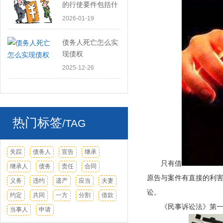
的行使要件包括什
么
2026-01-19
债务人死亡怎么实
现债权
2025-12-26
热门标签
/TAG
失踪
债务人
宣告
继承
只有借
继承人
债务
责任
合同
原告与案件有直接的利
义务
违约
遗产
应当
夫妻
讼。
约定
共同
一方
分割
借款
《民事诉讼法》第一
当事人
申请