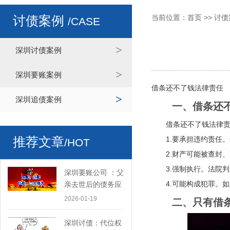
当前位置：
首页
>>
讨债
讨债案例
/CASE
深圳讨债案例
深圳要账案例
借条还不了钱法律责任
深圳追债案例
一、借条还不
借条还不了钱法律责
推荐文章
1.要承担违约责任。
/HOT
2.财产可能被查封、
3.强制执行。法院判
深圳要账公司 ：父
4.可能构成犯罪。如
亲去世后的债务应
该由孩子来承担吗
2026-01-19
二、只有借条
深圳讨债：代位权