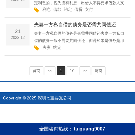
定利息的，视为没有利息，出借人不得要求借款人支
利息
借款
约定
借贷
支付
付利息。如果利息约定不明确的，可以补充约定，补
充不成的，个人借款视为无利息。银行借贷按市场利
夫妻一方私自借的债务是否需共同偿还
率确定利息。关于···
21
夫妻一方私自借的债务是否需共同偿还夫妻一方私自
2022-12
借的债务一般不需要共同偿还，但是如果是债务是用
夫妻
约定
于了夫妻家庭日常生活、生产经营；或者是一方个人
私自欠债但是另一方事后追认认同债务的，需要共同
偿还。关于夫妻一···
首页
<<
1
1/1
>>
尾页
Copyright © 2025 深圳七宝要账公司
全国咨询热线：
tuiguang9007