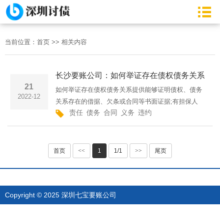
当前位置：
首页
>>
相关内容
长沙要账公司：如何举证存在债权债务关系
21
如何举证存在债权债务关系提供能够证明债权、债务
2022-12
关系存在的借据、欠条或合同等书面证据;有担保人
责任
债务
合同
义务
违约
的,应提供担保人发具体信息;有抵押物的.应提供抵押
物的名称、数量、价款数额、存放地点和保管人的姓
名等证明材料。关···
首页
<<
1
1/1
>>
尾页
Copyright © 2025 深圳七宝要账公司