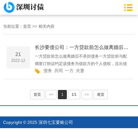
当前位置：
首页
>>
相关内容
长沙要债公司：一方贷款前怎么做离婚后不承担债务
21
一方贷款前怎么做离婚后不承担债务一方贷款前与配
2022-12
偶签订协议约定该债务为借款方的个人债权，且出借
债务
共同
一方
夫妻
方知道该约定，该笔贷款也没有用于夫妻共同生活
的，离婚时另一方可以不承担该债务。关于一方贷款
前怎么做离婚后不承···
首页
<<
1
1/1
>>
尾页
Copyright © 2025 深圳七宝要账公司