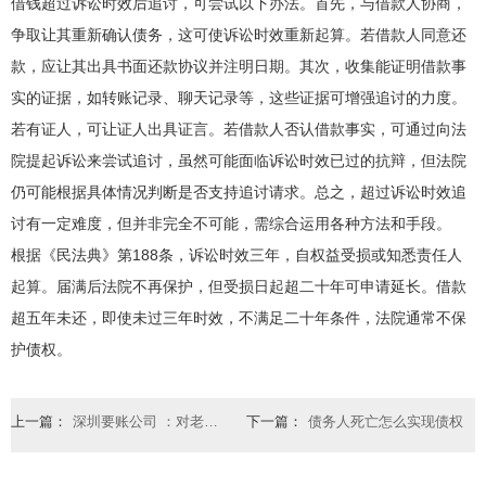
借钱超过诉讼时效后追讨，可尝试以下办法。首先，与借款人协商，
争取让其重新确认债务，这可使诉讼时效重新起算。若借款人同意还
款，应让其出具书面还款协议并注明日期。其次，收集能证明借款事
实的证据，如转账记录、聊天记录等，这些证据可增强追讨的力度。
若有证人，可让证人出具证言。若借款人否认借款事实，可通过向法
院提起诉讼来尝试追讨，虽然可能面临诉讼时效已过的抗辩，但法院
仍可能根据具体情况判断是否支持追讨请求。总之，超过诉讼时效追
讨有一定难度，但并非完全不可能，需综合运用各种方法和手段。
根据《民法典》第188条，诉讼时效三年，自权益受损或知悉责任人
起算。届满后法院不再保护，但受损日起超二十年可申请延长。借款
超五年未还，即使未过三年时效，不满足二十年条件，法院通常不保
护债权。
上一篇：
深圳要账公司 ：对老赖拘留最长多久执行
下一篇：
债务人死亡怎么实现债权